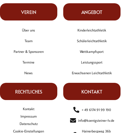
VEREIN
ANGEBOT
Über uns
Kinderleichtathletik
Team
Schülerleichtathletik
Partner & Sponsoren
Wettkampfsport
Termine
Leistungssport
News
Erwachsenen Leichtathletik
RECHTLICHES
KONTAKT
Kontakt
+ 49 6174 91 99 190
Impressum
info@koenigsteiner-lv.de
Datenschutz
Cookie-Einstellungen
Hainerbergweg 36b