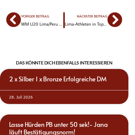
VORIGER BEITRAG
NÄCHSTER BEITRAG
WM U20 Lima/Peru Sarah-Louis-Jana sind dabei !
Lima-Athleten in Topform – Elija Ziem so schnell wie nie !
DAS KÖNNTE DICH EBENFALLS INTERESSIEREN
2 x Silber 1 x Bronze Erfolgreiche DM
28. Juli 2026
Lasse Hürden PB unter 50 sek!- Jana
läuft Bestätigungsnorm!