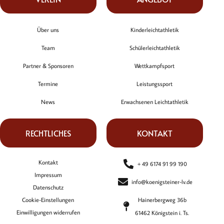
Über uns
Kinderleichtathletik
Team
Schülerleichtathletik
Partner & Sponsoren
Wettkampfsport
Termine
Leistungssport
News
Erwachsenen Leichtathletik
RECHTLICHES
KONTAKT
Kontakt
+ 49 6174 91 99 190
Impressum
info@koenigsteiner-lv.de
Datenschutz
Cookie-Einstellungen
Hainerbergweg 36b
Einwilligungen widerrufen
61462 Königstein i. Ts.