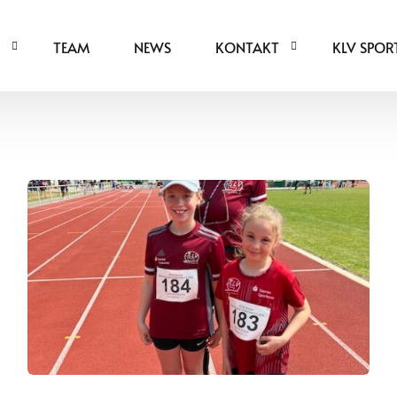
TEAM
NEWS
KONTAKT
KLV SPOR
ICHTATHLETIK
KONTAKTDATEN
EICHTATHLETIK
ANFRAGEFORMULAR
FSPORT
MITGLIEDSCHAFT
SPORT
MITGLIEDSBEITRÄGE
EN-LEICHTATHLETIK