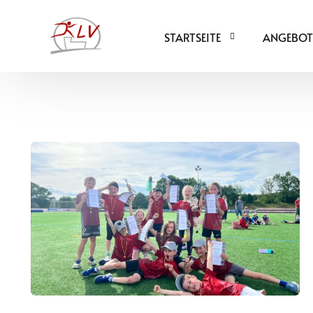
STARTSEITE
ANGEBOT
ÜBER UNS
KINDER-LE
TERMINE
SCHÜLER-L
UNSER SPORT ANGEBOT
WETTKAMP
PARTNER & SPONSOREN
LEISTUNGS
ERWACHSEN